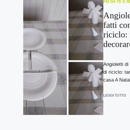
FAI DA TE E 
Angiole
fatti co
riciclo:
decorar
Angioletti di
di riciclo: t
casa A Natal
LEGGI TUTTO