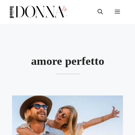
Vai
al
Menu
contenuto
amore perfetto