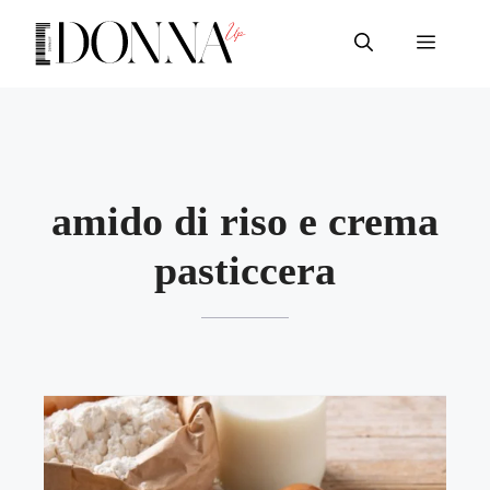
Vai
al
Menu
contenuto
amido di riso e crema
pasticcera