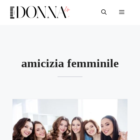
Vai
al
Menu
contenuto
amicizia femminile