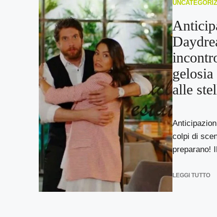
UNCATEGORI
Anticip
Daydre
incontr
gelosia
alle stel
Anticipazio
colpi di scen
preparano! Il
LEGGI TUTTO