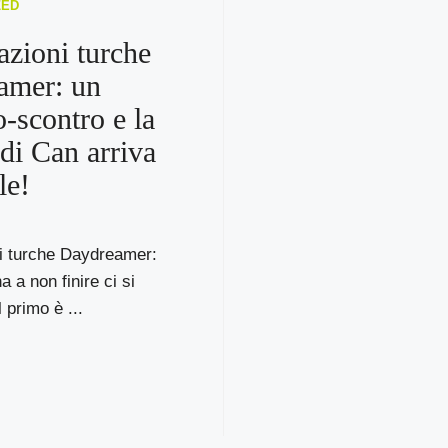
ZED
azioni turche
amer: un
o-scontro e la
 di Can arriva
le!
ni turche Daydreamer:
a a non finire ci si
 primo è ...