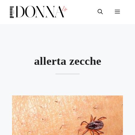
Vai
al
Menu
contenuto
allerta zecche