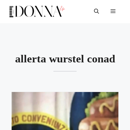
Vai
al
Menu
contenuto
allerta wurstel conad