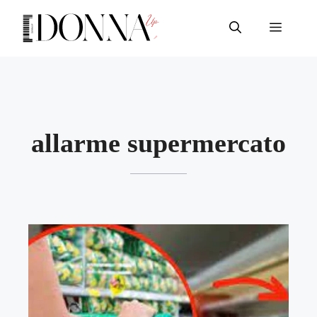
Vai
al
Menu
contenuto
allarme supermercato