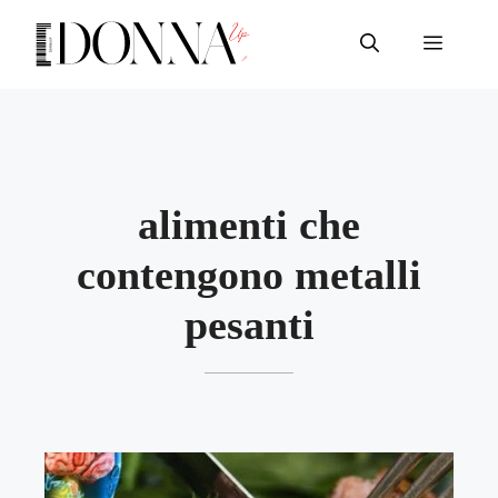
Vai
al
Menu
contenuto
alimenti che
contengono metalli
pesanti