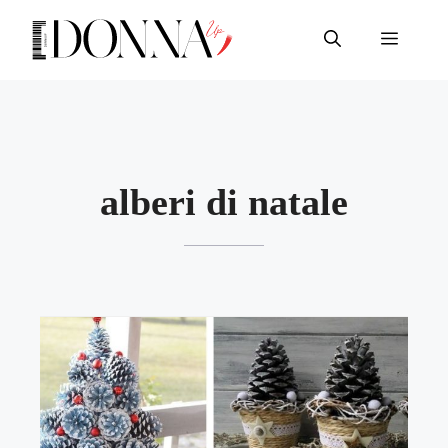
Vai
al
Menu
contenuto
alberi di natale