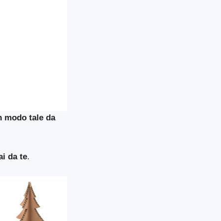
in modo tale da
ai da te
.