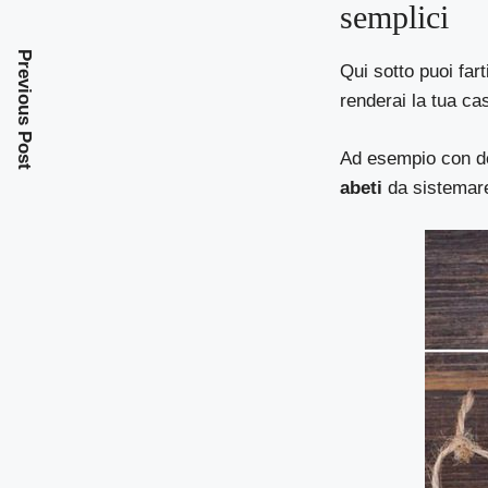
semplici
Previous Post
Qui sotto puoi far
renderai la tua cas
Ad esempio con del
abeti
da sistemare