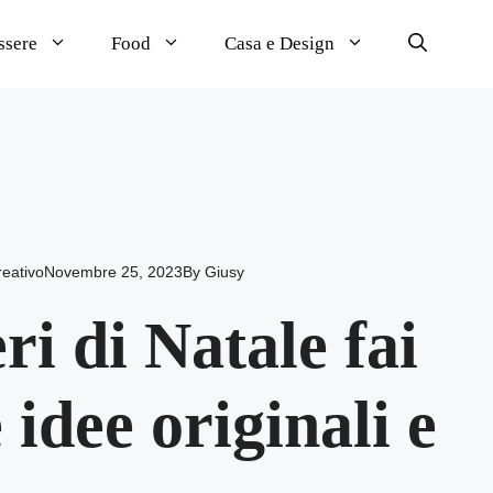
ssere
Food
Casa e Design
reativo
Novembre 25, 2023
By
Giusy
ri di Natale fai
 idee originali e