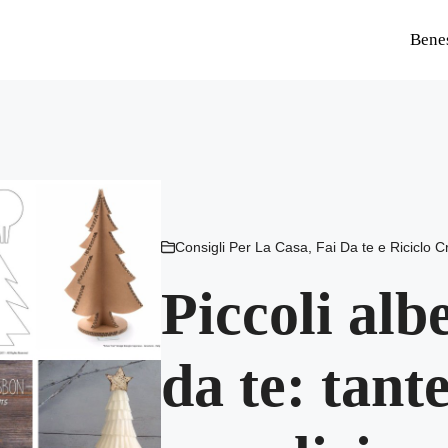
Bene
Consigli Per La Casa
,
Fai Da te e Riciclo C
Piccoli albe
da te: tante