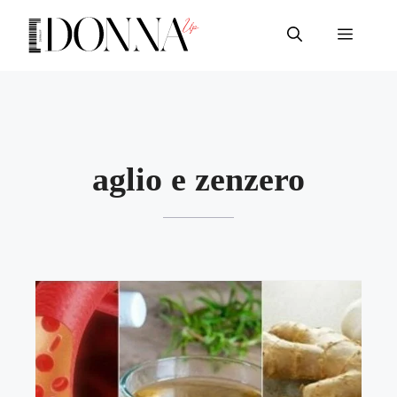
Vai
al
Menu
contenuto
aglio e zenzero