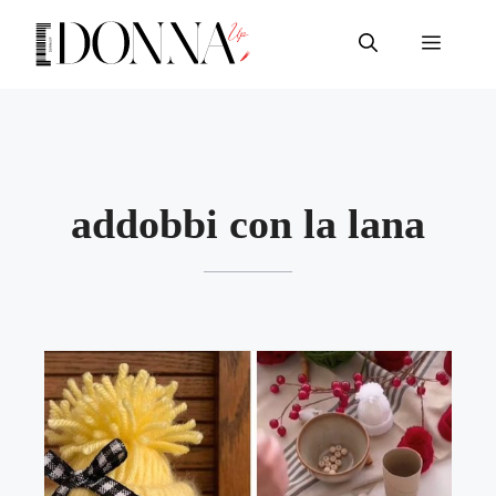
Vai
al
Menu
contenuto
addobbi con la lana