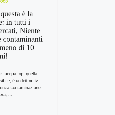
FOOD
questa è la
: in tutti i
rcati, Niente
 e contaminanti
 meno di 10
mi!
ell’acqua top, quella
ibile, è un leitmotiv:
senza contaminazione
ra, ...