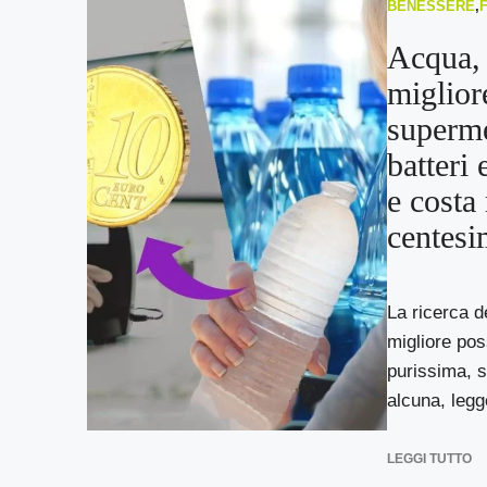
BENESSERE
,
Acqua, 
migliore
superme
batteri
e costa
centesi
La ricerca d
migliore poss
purissima, 
alcuna, legge
LEGGI TUTTO