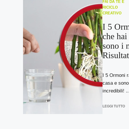
FAI DA TE E
RICICLO
CREATIVO
I 5 Orm
che hai 
sono i 
Risultat
I 5 Ormoni r
casa e sono i
incredibili! ..
LEGGI TUTTO