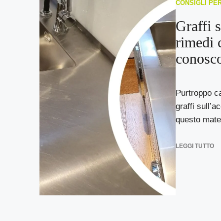
CONSIGLI PE
Graffi s
rimedi 
conosc
Purtroppo ca
graffi sull’a
questo mater
LEGGI TUTTO