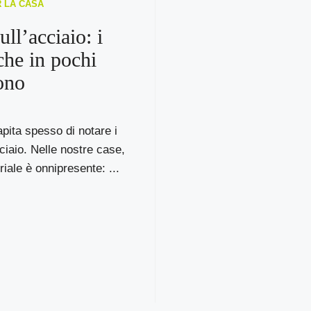
R LA CASA
ull’acciaio: i
che in pochi
ono
pita spesso di notare i
cciaio. Nelle nostre case,
iale è onnipresente: ...