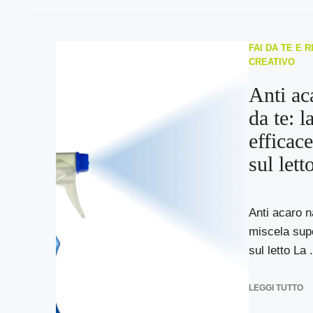
FAI DA TE E R
CREATIVO
Anti ac
da te: l
efficac
sul lett
Anti acaro na
miscela sup
sul letto La .
LEGGI TUTTO