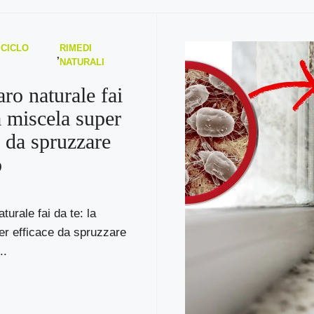
ICICLO
RIMEDI
,
NATURALI
aro naturale fai
a miscela super
e da spruzzare
o
turale fai da te: la
er efficace da spruzzare
..