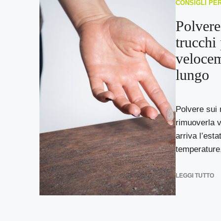
CONSIGLI PE
Polvere
trucchi
velocem
lungo
Polvere sui 
rimuoverla 
arriva l’est
temperature,
LEGGI TUTTO