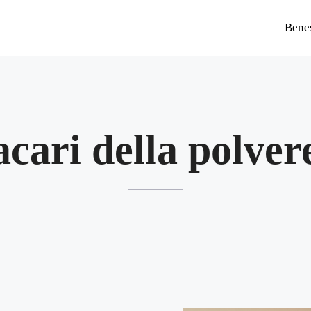
Bene
acari della polver