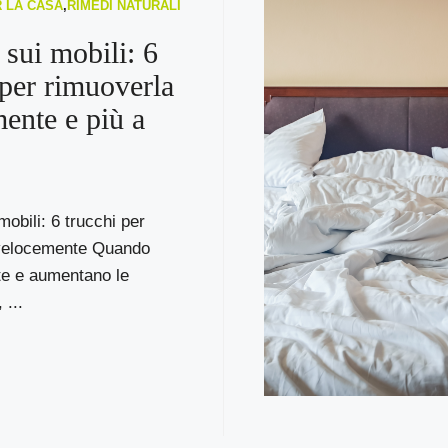
R LA CASA
,
RIMEDI NATURALI
 sui mobili: 6
 per rimuoverla
ente e più a
mobili: 6 trucchi per
velocemente Quando
ate e aumentano le
 ...