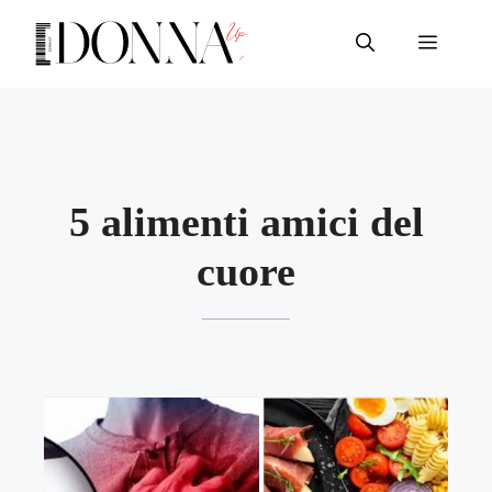
Vai
al
Menu
contenuto
5 alimenti amici del
cuore