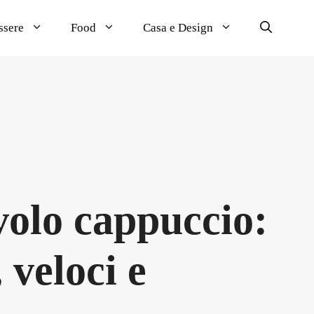
ssere
Food
Casa e Design
volo cappuccio:
 veloci e