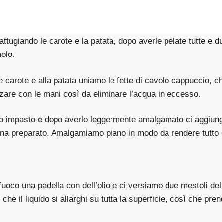
ttugiando le carote e la patata, dopo averle pelate tutte e d
molo.
e carote e alla patata uniamo le fette di cavolo cappuccio, 
zare con le mani così da eliminare l’acqua in eccesso.
tro impasto e dopo averlo leggermente amalgamato ci aggiun
na preparato. Amalgamiamo piano in modo da rendere tutto
uoco una padella con dell’olio e ci versiamo due mestoli de
he il liquido si allarghi su tutta la superficie, così che pr