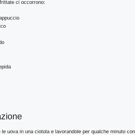
frittate ci occorrono:
cappuccio
cco
do
epida
azione
le uova in una ciotola e lavorandole per qualche minuto con