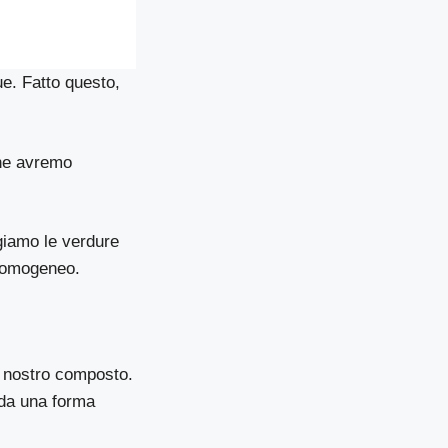
ue. Fatto questo,
che avremo
giamo le verdure
 omogeneo.
l nostro composto.
enda una forma