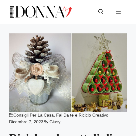
Vai
al
Menu
contenuto
Consigli Per La Casa
,
Fai Da te e Riciclo Creativo
Dicembre 7, 2023
By
Giusy