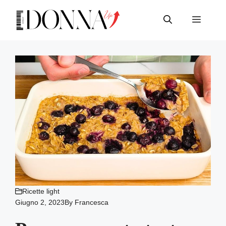
Vai
al
Menu
contenuto
Ricette light
Giugno 2, 2023
By
Francesca