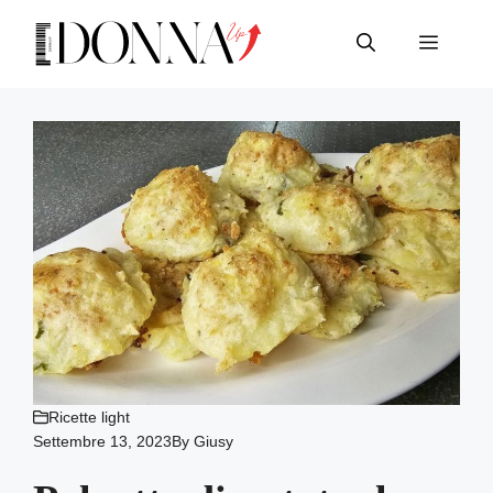
Vai
al
Menu
contenuto
Ricette light
Settembre 13, 2023
By
Giusy