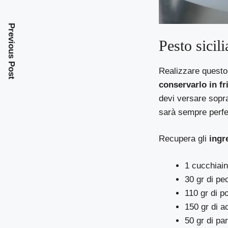
Previous Post
Pesto sicil
Realizzare quest
conservarlo in fr
devi versare sopra
sarà sempre perfe
Recupera gli
ingre
1 cucchiain
30 gr di pe
110 gr di p
150 gr di a
50 gr di pa