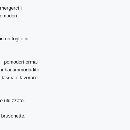
mmergerci i
 pomodori
n un foglio di
le i pomodori ormai
cui hai ammorbidito
 lascialo lavorare
e utilizzato.
e bruschette.