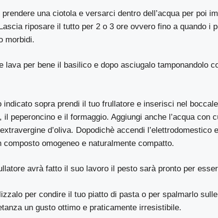
i prendere una ciotola e versarci dentro dell’acqua per poi i
ascia riposare il tutto per 2 o 3 ore ovvero fino a quando i
o morbidi.
 lava per bene il basilico e dopo asciugalo tamponandolo co
 indicato sopra prendi il tuo frullatore e inserisci nel bocca
co, il peperoncino e il formaggio. Aggiungi anche l’acqua con 
o extravergine d’oliva. Dopodichè accendi l’elettrodomestico e
un composto omogeneo e naturalmente compatto.
ullatore avrà fatto il suo lavoro il pesto sarà pronto per esser
izzalo per condire il tuo piatto di pasta o per spalmarlo sull
etanza un gusto ottimo e praticamente irresistibile.