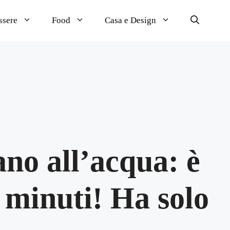
ssere
Food
Casa e Design
iano all’acqua: è
 minuti! Ha solo