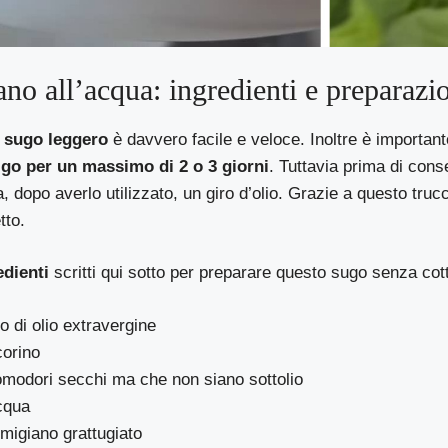
iano all’acqua: ingredienti e preparazi
o
sugo leggero
è davvero facile e veloce. Inoltre è importan
igo per un massimo di 2 o 3 giorni
. Tuttavia prima di conse
, dopo averlo utilizzato, un giro d’olio. Grazie a questo trucc
tto.
dienti
scritti qui sotto per preparare questo sugo senza cot
o di olio extravergine
corino
omodori secchi ma che non siano sottolio
cqua
rmigiano grattugiato