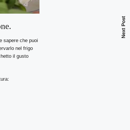
Next Post
one.
te sapere che puoi
rvarlo nel frigo
hetto il gusto
tura: