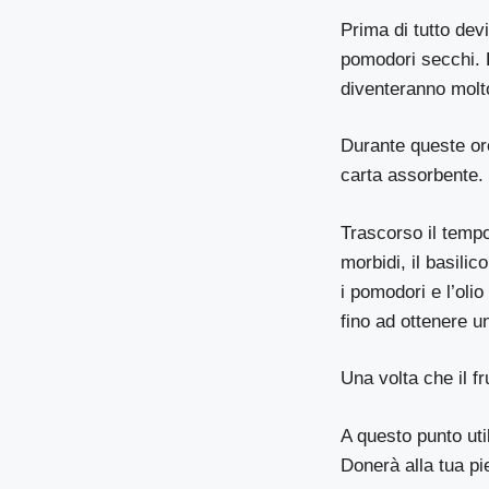
Prima di tutto dev
pomodori secchi. L
diventeranno molt
Durante queste ore
carta assorbente.
Trascorso il tempo
morbidi, il basili
i pomodori e l’oli
fino ad ottenere 
Una volta che il fr
A questo punto util
Donerà alla tua pi