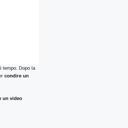
i tempo. Dopo la
per
condire un
e un video