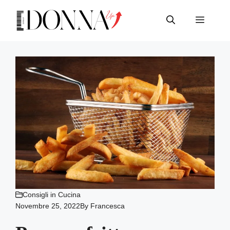
Vai
al
Menu
contenuto
Consigli in Cucina
Novembre 25, 2022
By
Francesca