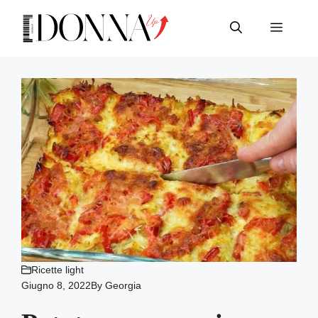
Vai
al
Menu
contenuto
Ricette light
Giugno 8, 2022
By
Georgia