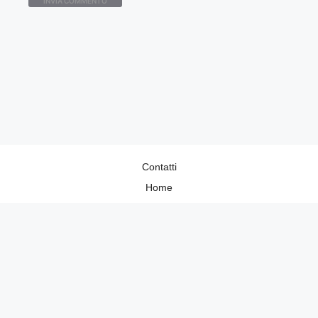
Contatti
Home
Lavora con Noi
Privacy Policy
Redazione
©2026 Donnaup.it