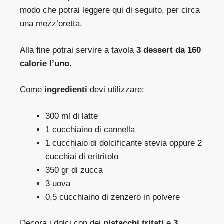
modo che potrai leggere qui di seguito, per circa
una mezz’oretta.
Alla fine potrai servire a tavola
3 dessert da 160
calorie l’uno
.
Come
ingredienti
devi utilizzare:
300 ml di latte
1 cucchiaino di cannella
1 cucchiaio di dolcificante stevia oppure 2
cucchiai di eritritolo
350 gr di zucca
3 uova
0,5 cucchiaino di zenzero in polvere
Decora i dolci con dei
pistacchi tritati
e
3