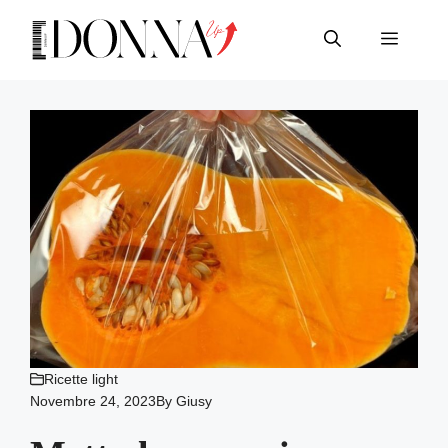
Vai
al
Menu
contenuto
Ricette light
Novembre 24, 2023
By
Giusy