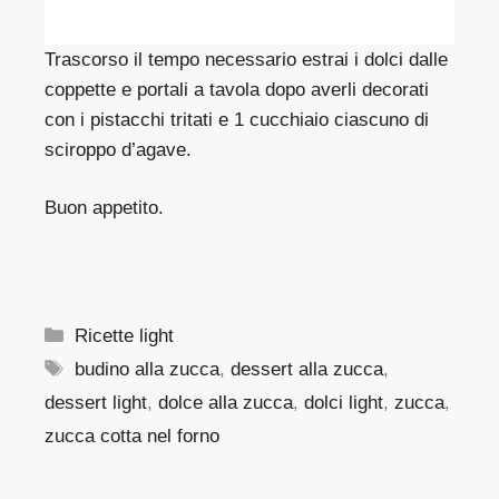
Trascorso il tempo necessario estrai i dolci dalle
coppette e portali a tavola dopo averli decorati
con i pistacchi tritati e 1 cucchiaio ciascuno di
sciroppo d’agave.
Buon appetito.
Categorie
Ricette light
Tag
budino alla zucca
,
dessert alla zucca
,
dessert light
,
dolce alla zucca
,
dolci light
,
zucca
,
zucca cotta nel forno