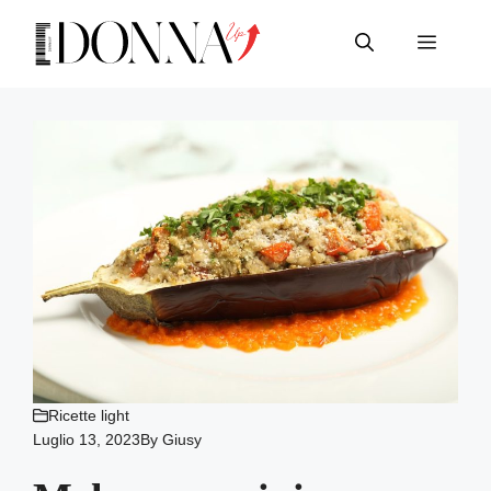
Vai
al
Menu
contenuto
Ricette light
Luglio 13, 2023
By
Giusy