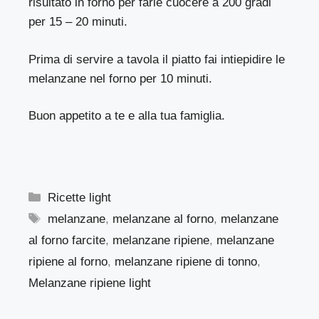
risultato in forno per farle cuocere a 200 gradi
per 15 – 20 minuti.
Prima di servire a tavola il piatto fai intiepidire le
melanzane nel forno per 10 minuti.
Buon appetito a te e alla tua famiglia.
Categorie
Ricette light
Tag
melanzane
,
melanzane al forno
,
melanzane
al forno farcite
,
melanzane ripiene
,
melanzane
ripiene al forno
,
melanzane ripiene di tonno
,
Melanzane ripiene light