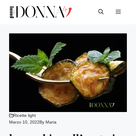
Vai
al
Menu
contenuto
Ricette light
Marzo 10, 2022
By
Maria