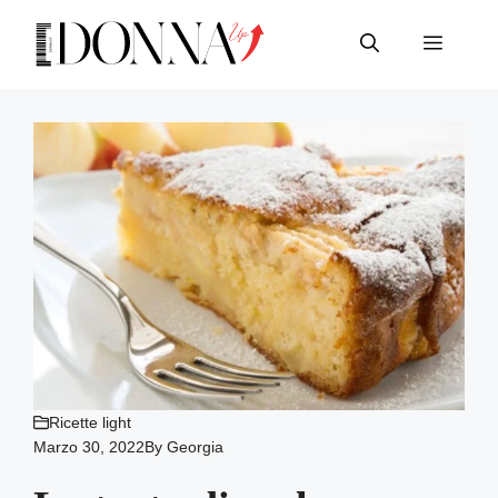
Vai
al
Menu
contenuto
Ricette light
Marzo 30, 2022
By
Georgia