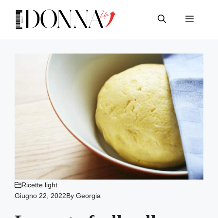
Vai
al
Menu
contenuto
Ricette light
Giugno 22, 2022
By
Georgia