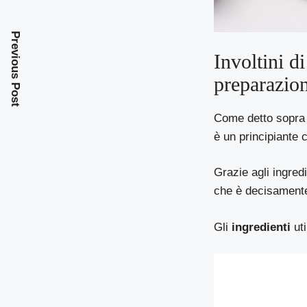
Previous Post
Involtini d
preparazio
Come detto sopra q
è un principiante c
Grazie agli ingredi
che è decisament
Gli
ingredienti
uti