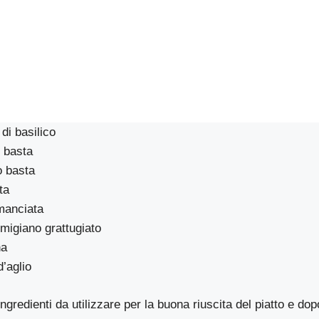
di basilico
 basta
o basta
ta
manciata
rmigiano grattugiato
na
d’aglio
ingredienti da utilizzare per la buona riuscita del piatto e dopo