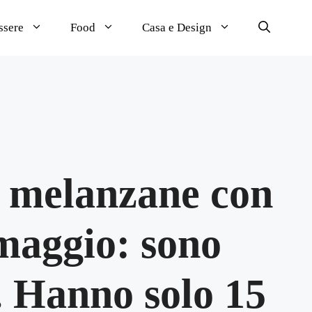
ssere
Food
Casa e Design
di melanzane con
rmaggio: sono
. Hanno solo 15