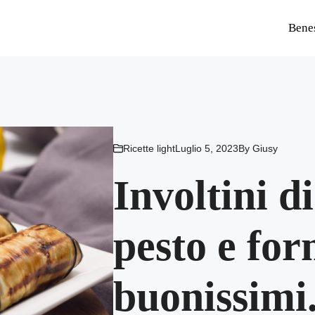
Bene
Ricette light
Luglio 5, 2023
By
Giusy
Involtini 
pesto e fo
buonissimi