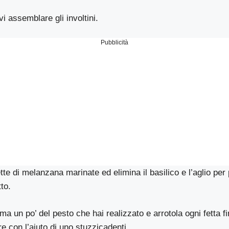
i assemblare gli involtini.
Pubblicità
te di melanzana marinate ed elimina il basilico e l’aglio per 
tto.
ma un po’ del pesto che hai realizzato e arrotola ogni fetta f
re con l’aiuto di uno stuzzicadenti.