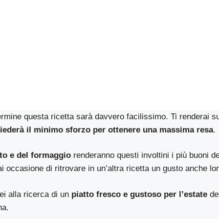
termine questa ricetta sarà davvero facilissimo. Ti renderai s
hiederà il minimo sforzo per ottenere una massima resa
.
to e del formaggio
renderanno questi involtini i più buoni 
i occasione di ritrovare in un’altra ricetta un gusto anche l
ei alla ricerca di un
piatto fresco e gustoso per l’estate
dev
na.