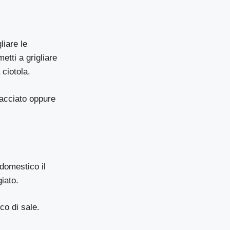
liare le
tti a grigliare
 ciotola.
hiacciato oppure
odomestico il
giato.
co di sale.