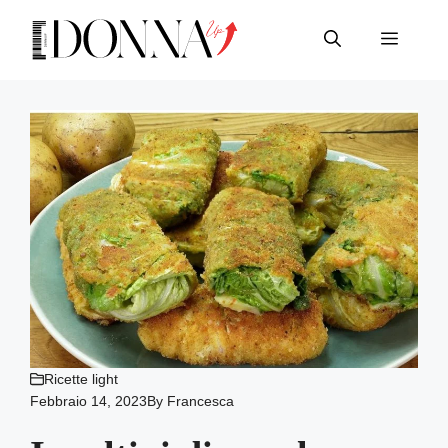
Vai
al
Menu
contenuto
Ricette light
Febbraio 14, 2023
By
Francesca