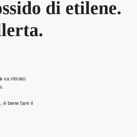
ssido di etilene.
lerta.
s
va ritirato
e.
, è bene fare il