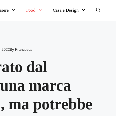
ssere
Food
Casa e Design
, 2022
By
Francesca
rato dal
 una marca
, ma potrebbe