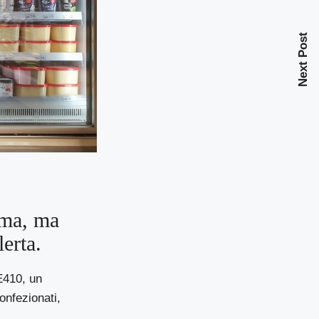
Next Post
ima, ma
erta.
 E410, un
onfezionati,