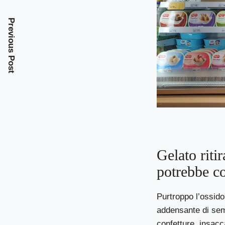
Previous Post
Gelato riti
potrebbe co
Purtroppo l’ossido
addensante di semi
confetture, insacca