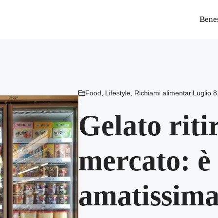
Bene
Food
,
Lifestyle
,
Richiami alimentari
Luglio 8
Gelato riti
mercato: è
amatissima