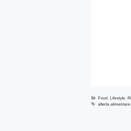
Categorie
Food
,
Lifestyle
,
R
Tag
allerta alimentare