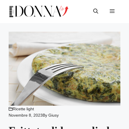
Vai
al
Menu
contenuto
Ricette light
Novembre 8, 2023
By
Giusy