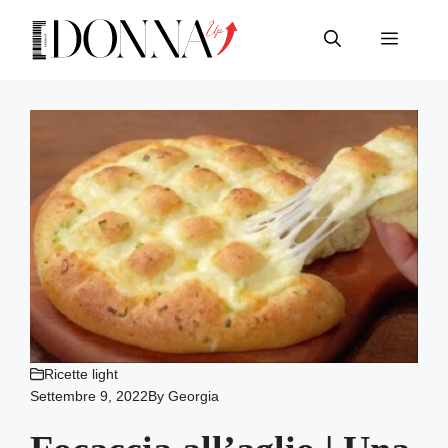
Vai
al
Menu
contenuto
Ricette light
Settembre 9, 2022
By
Georgia