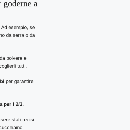
r goderne a
.
Ad esempio, se
ono da serra o da
 da polvere e
lierli tutti.
bi
per garantire
 per i 2/3.
ere stati recisi.
 cucchiaino