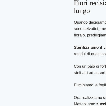
Fiori recis
lungo
Quando decidiamo d
sono selvatici, me
fioraio, prediligiam
Sterilizziamo il 
residui di qualsia
Con un paio di forb
steli atti ad assor
Eliminiamo le fogl
Ora realizziamo
u
Mescoliamo
zucch