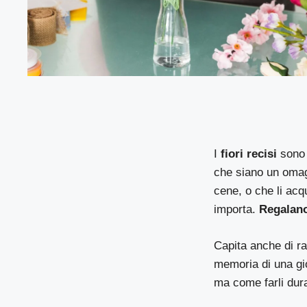
I
fiori recisi
sono 
che siano un omagg
cene, o che li acq
importa.
Regalano
Capita anche di rac
memoria di una gio
ma come farli dur