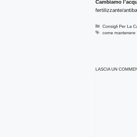
Cambiamo l’acqu
fertilizzante/anti
Categorie
Consigli Per La 
Tag
come mantenere a l
LASCIA UN COMME
COMMENTO