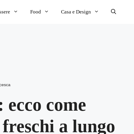
ssere
Food
Casa e Design
cesca
i: ecco come
freschi a lungo