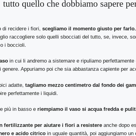
i: tutto quello che dobbiamo sapere pe
i recidere i fiori,
scegliamo il momento giusto per farlo
glio raccogliere solo quelli sbocciati del tutto, se, invece, s
o i boccioli.
vaso
in cui li andremo a sistemare e ripuliamo perfettamente
si genere. Appuriamo poi che sia abbastanza capiente per accog
ici adatte,
tagliamo mezzo centimetro dal fondo dei gam
bire perfettamente i liquidi.
ie più in basso e
riempiamo il vaso si acqua fredda e pulita
n fertilizzante per aiutare i fiori a resistere
anche dopo ess
ero e acido citrico
in uguale quantità, poi aggiungiamo un