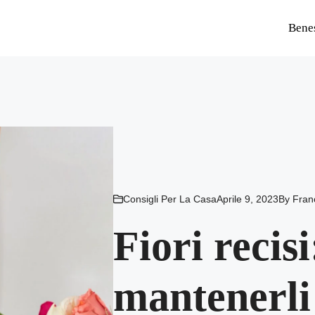
Bene
Consigli Per La Casa
Aprile 9, 2023
By
Fran
Fiori recis
mantenerli 