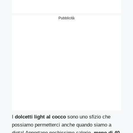
Pubblicità
I
dolcetti light al cocco
sono uno sfizio che
possiamo permetterci anche quando siamo a
dieta! Apportano pochissime calorie,
meno di 40