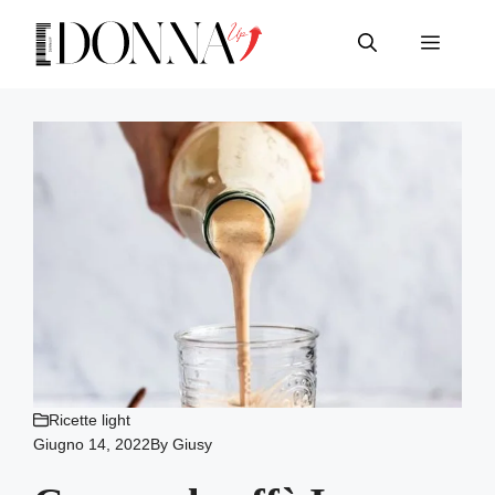
Vai
al
Menu
contenuto
Ricette light
Giugno 14, 2022
By
Giusy