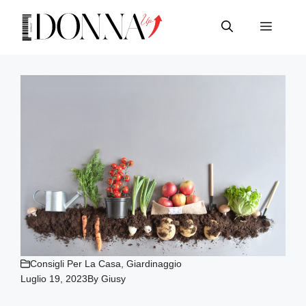
Vai
al
Menu
contenuto
Consigli Per La Casa
,
Giardinaggio
Luglio 19, 2023
By
Giusy