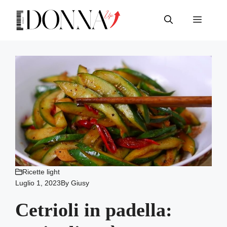
Vai
al
Menu
contenuto
Ricette light
Luglio 1, 2023
By
Giusy
Cetrioli in padella: