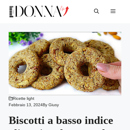
Vai
al
Menu
contenuto
Ricette light
Febbraio 13, 2024
By
Giusy
Biscotti a basso indice