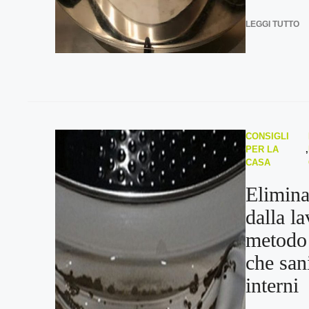
LEGGI TUTTO
CONSIGLI
PER LA
,
CASA
Elimina
dalla la
metodo 
che san
interni