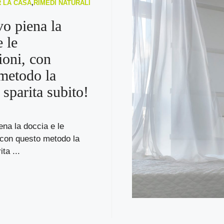
R LA CASA
,
RIMEDI NATURALI
o piena la
 le
ioni, con
metodo la
 sparita subito!
na la doccia e le
 con questo metodo la
ta ...