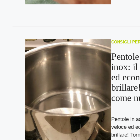
CONSIGLI PE
Pentole
inox: i
ed econ
brillar
come n
Pentole in a
veloce ed e
brillare! To