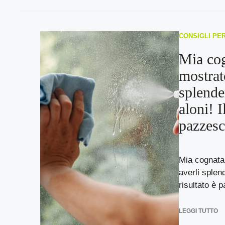
CONSIGLI PE
Mia co
mostrat
splende
aloni! I
pazzesc
Mia cognata
averli splend
risultato è p
LEGGI TUTTO