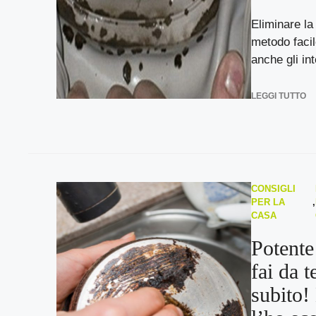
Eliminare la 
metodo facil
anche gli inte
LEGGI TUTTO
CONSIGLI
PER LA
,
CASA
Potente
fai da t
subito!