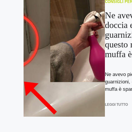
CONSIGLI PE
Ne avev
doccia e
guarniz
questo 
muffa è
Ne avevo pie
guarnizioni,
muffa è spari
LEGGI TUTTO