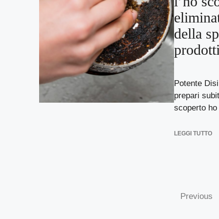
l’ho sc
eliminat
della sp
prodott
Potente Disi
prepari subi
scoperto ho e
LEGGI TUTTO
Previous