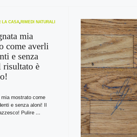
R LA CASA
,
RIMEDI NATURALI
gnata mia
o come averli
nti e senza
l risultato è
o!
 mia mostrato come
enti e senza aloni! Il
azzesco! Pulire ...