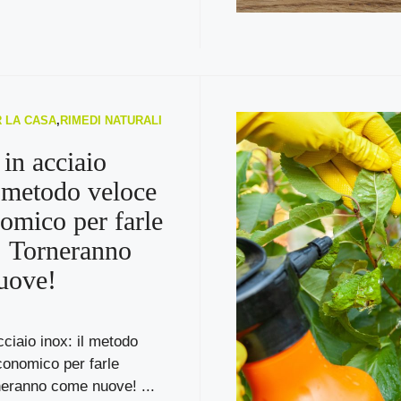
R LA CASA
,
RIMEDI NATURALI
 in acciaio
l metodo veloce
omico per farle
e! Torneranno
uove!
cciaio inox: il metodo
conomico per farle
rneranno come nuove! ...