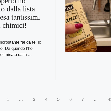
operto ho
o dalla lista
esa tantissimi
i chimici!
ncrostante fai da te: lo
to! Da quando l’ho
liminato dalla ...
1
…
3
4
5
6
7
…
4