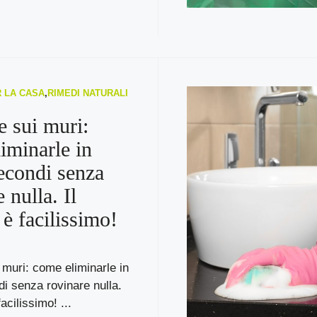
R LA CASA
,
RIMEDI NATURALI
 sui muri:
iminarle in
econdi senza
 nulla. Il
è facilissimo!
muri: come eliminarle in
i senza rovinare nulla.
acilissimo! ...