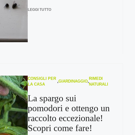
LEGGI TUTTO
CONSIGLI PER
RIMEDI
,
GIARDINAGGIO
,
LA CASA
NATURALI
La spargo sui
pomodori e ottengo un
raccolto eccezionale!
Scopri come fare!