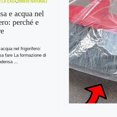
R LA CASA
,
RIMEDI NATURALI
a e acqua nel
ero: perché e
re
cqua nel frigorifero:
a fare La formazione di
densa ...