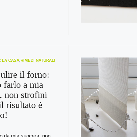
R LA CASA
,
RIMEDI NATURALI
lire il forno:
o farlo a mia
, non strofini
il risultato è
o!
lo da mia suocera, non