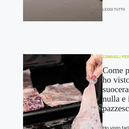
LEGGI TUTTO
CONSIGLI PE
Come pu
ho vist
suocera
nulla e 
pazzesc
Ho visto far