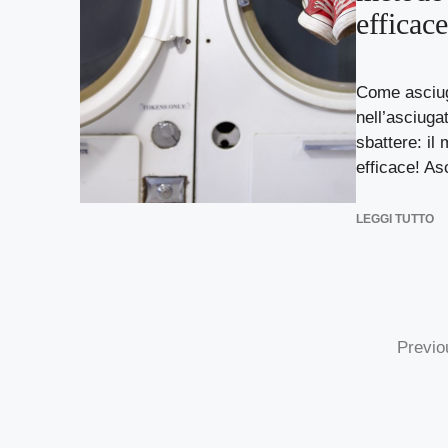
efficace
Come asciug
nell’asciuga
sbattere: il
efficace! Asc
LEGGI TUTTO
Previo