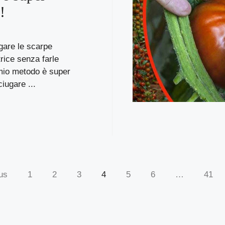
!
are le scarpe
trice senza farle
 mio metodo è super
iugare ...
us
1
2
3
4
5
6
…
41