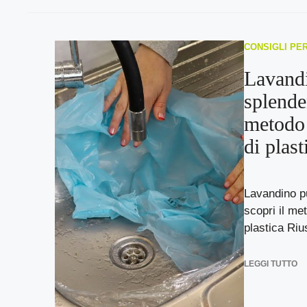
CONSIGLI PE
Lavandi
splenden
metodo 
di plast
Lavandino pu
scopri il me
plastica Riusc
LEGGI TUTTO