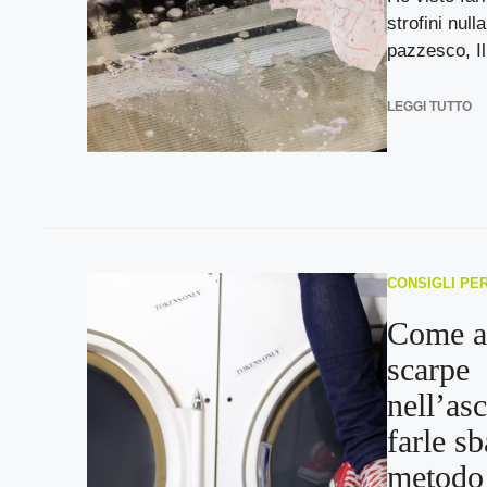
strofini nulla
pazzesco, Il 
LEGGI TUTTO
CONSIGLI PE
Come as
scarpe
nell’as
farle sb
metodo 