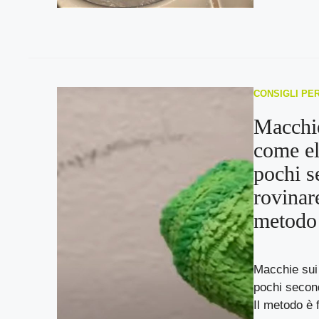
CONSIGLI PE
Macchie
come el
pochi s
rovinare
metodo 
Macchie sui 
pochi second
Il metodo è f