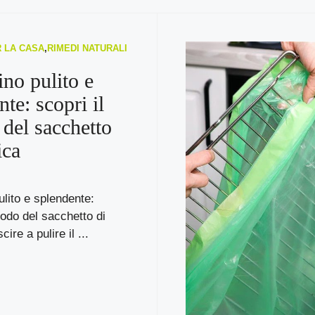
R LA CASA
,
RIMEDI NATURALI
no pulito e
te: scopri il
del sacchetto
ica
lito e splendente:
todo del sacchetto di
ire a pulire il ...