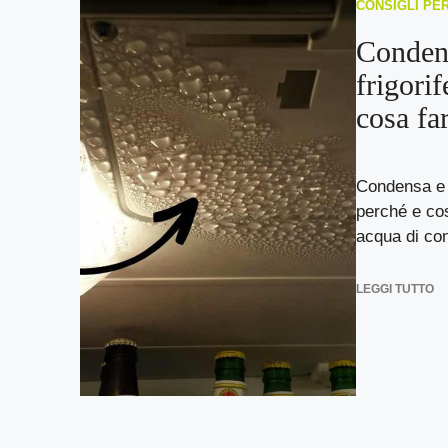
CONSIGLI PE
Condens
frigorif
cosa fa
Condensa e a
perché e cos
acqua di con
LEGGI TUTTO