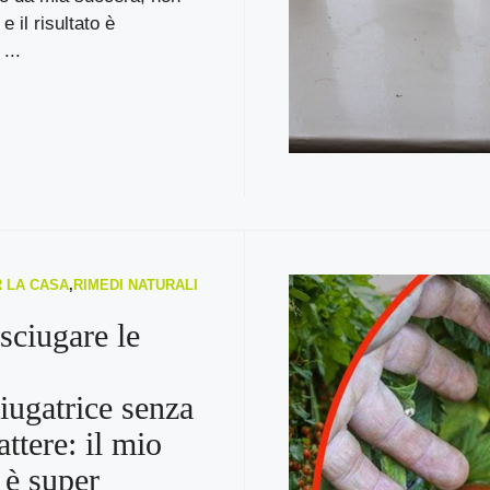
 e il risultato è
...
R LA CASA
,
RIMEDI NATURALI
ciugare le
ciugatrice senza
attere: il mio
è super