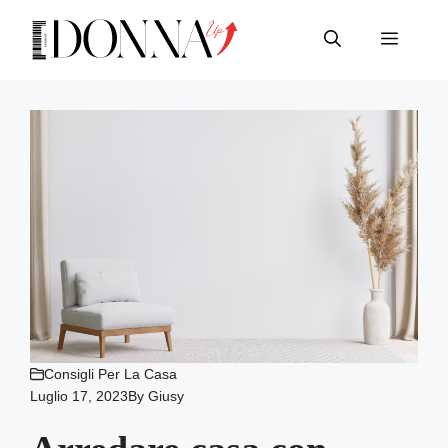
Vai
al
Menu
contenuto
Consigli Per La Casa
Luglio 17, 2023
By
Giusy