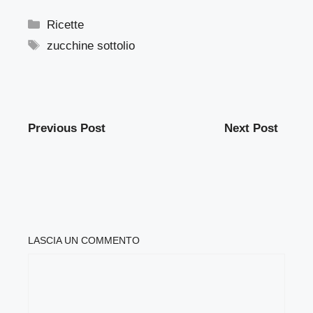
Categorie
Ricette
Tag
zucchine sottolio
Previous Post
Next Post
LASCIA UN COMMENTO
COMMENTO