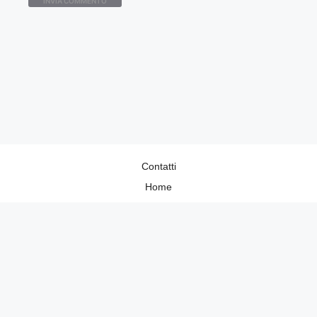
Contatti
Home
Lavora con Noi
Privacy Policy
Redazione
©2026 Donnaup.it