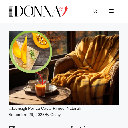
Vai
al
Menu
contenuto
Consigli Per La Casa
,
Rimedi Naturali
Settembre 29, 2023
By
Giusy