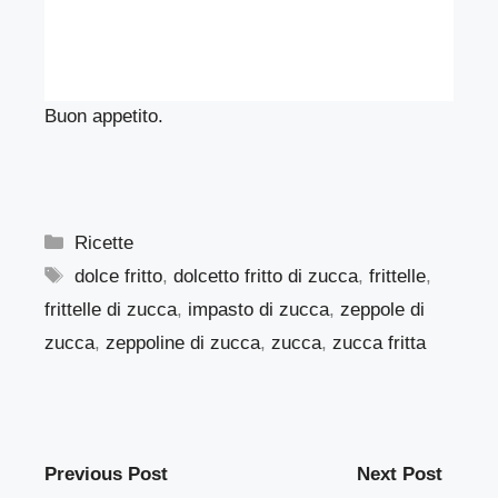
Buon appetito.
Categorie
Ricette
Tag
dolce fritto
,
dolcetto fritto di zucca
,
frittelle
,
frittelle di zucca
,
impasto di zucca
,
zeppole di
zucca
,
zeppoline di zucca
,
zucca
,
zucca fritta
Previous Post
Next Post