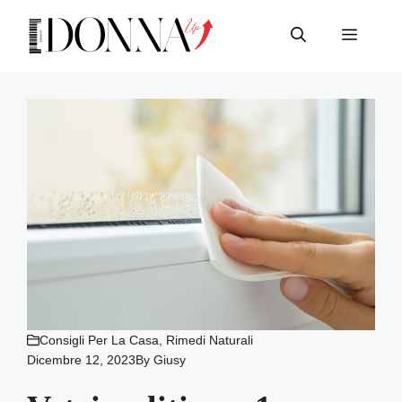
Vai
al
Menu
contenuto
Consigli Per La Casa
,
Rimedi Naturali
Dicembre 12, 2023
By
Giusy