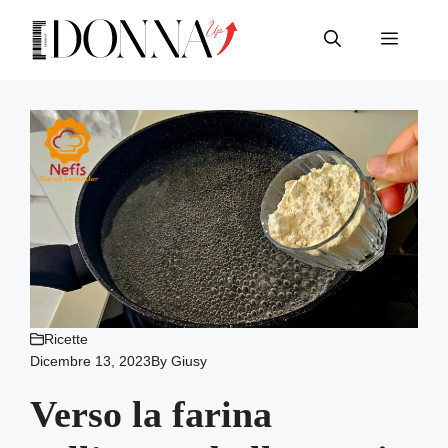
Vai
al
Menu
contenuto
Ricette
Dicembre 13, 2023
By
Giusy
Verso la farina