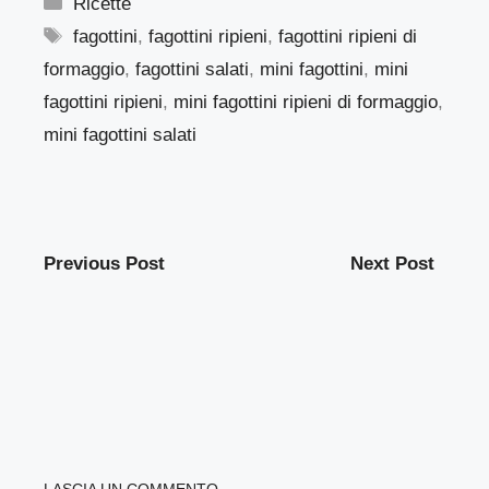
Categorie
Ricette
Tag
fagottini
,
fagottini ripieni
,
fagottini ripieni di
formaggio
,
fagottini salati
,
mini fagottini
,
mini
fagottini ripieni
,
mini fagottini ripieni di formaggio
,
mini fagottini salati
Previous Post
Next Post
LASCIA UN COMMENTO