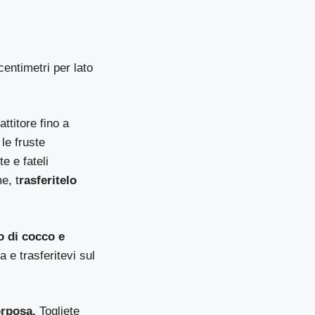
entimetri per lato
ttitore fino a
le fruste
e e fateli
e, t
rasferitelo
lo di cocco e
 e trasferitevi sul
rposa.
Togliete