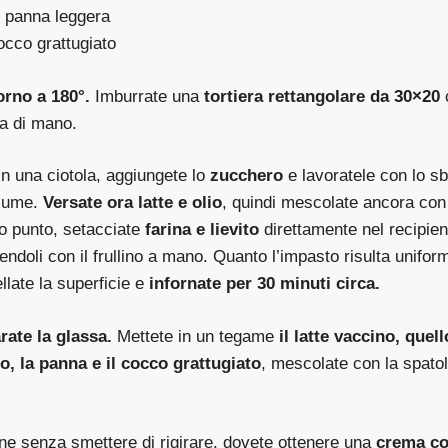
i panna leggera
occo grattugiato
orno a 180°.
Imburrate una
tortiera rettangolare da 30×20
c
ta di mano.
n una ciotola, aggiungete lo
zucchero
e lavoratele con lo sba
olume.
Versate ora latte e olio
, quindi mescolate ancora con 
to punto, setacciate
farina e lievito
direttamente nel recipient
endoli con il frullino a mano. Quanto l’impasto risulta uniform
ellate la superficie e
infornate per 30 minuti circa.
rate la glassa.
Mettete in un tegame
il latte vaccino, quel
, la panna e il cocco grattugiato
, mescolate con la spatola
one senza smettere di rigirare, dovete ottenere una
crema co