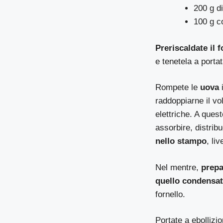
200 g d
100 g c
Preriscaldate il f
e tenetela a porta
Rompete le
uova
i
raddoppiarne il v
elettriche. A ques
assorbire, distribu
nello stampo
, liv
Nel mentre,
prepa
quello condensato
fornello.
Portate a ebollizi