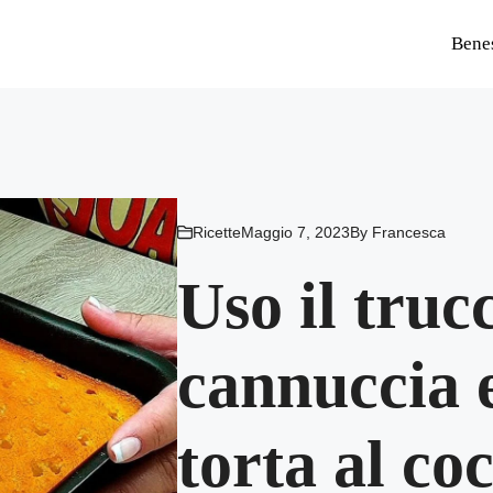
Bene
Ricette
Maggio 7, 2023
By
Francesca
Uso il truc
cannuccia 
torta al co