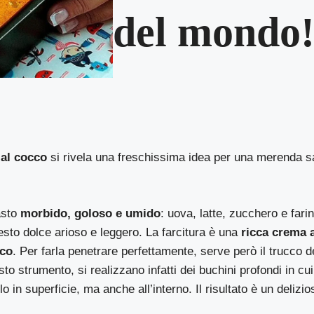
del mondo
 al cocco
si rivela una freschissima idea per una merenda 
asto
morbido, goloso e umido
: uova, latte, zucchero e fari
sto dolce arioso e leggero. La farcitura è una
ricca crema a
cco
. Per farla penetrare perfettamente, serve però il trucco d
to strumento, si realizzano infatti dei buchini profondi in cu
lo in superficie, ma anche all’interno. Il risultato è un delizi