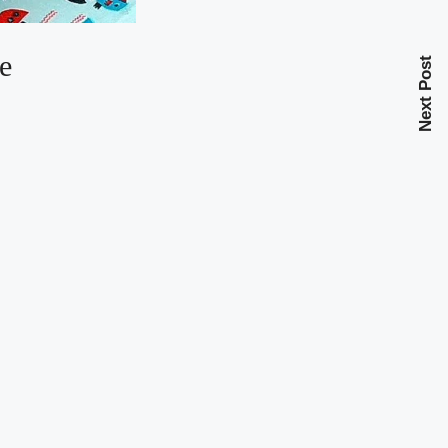
ne
Next Post