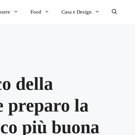
ssere
Food
Casa e Design
co della
e preparo la
cco più buona