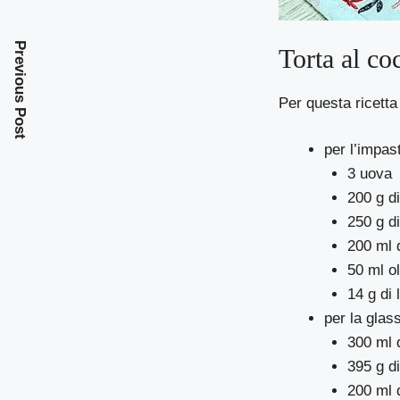
Previous Post
Torta al co
Per questa ricetta
per l’impas
3 uova
200 g d
250 g di
200 ml d
50 ml ol
14 g di 
per la glas
300 ml d
395 g d
200 ml d