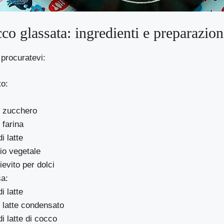
cco glassata: ingredienti e preparazio
 procuratevi:
to:
i zucchero
 farina
i latte
io vegetale
lievito per dolci
sa:
i latte
i latte condensato
i latte di cocco