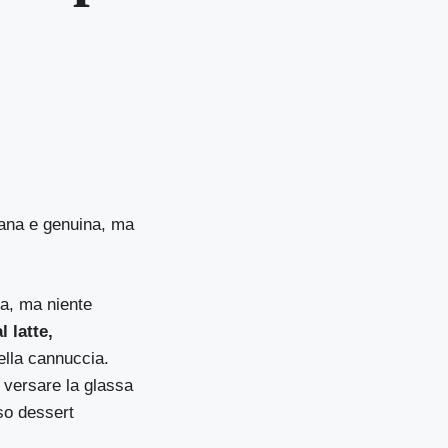
!
sana e genuina, ma
na, ma niente
l latte,
ella cannuccia.
i versare la glassa
oso dessert